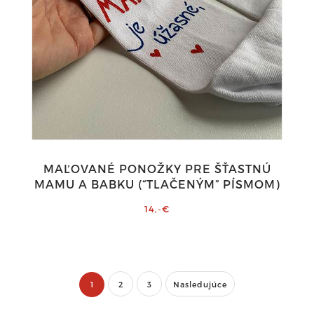
MAĽOVANÉ PONOŽKY PRE ŠŤASTNÚ
MAMU A BABKU (“TLAČENÝM” PÍSMOM)
14,-€
1
2
3
Nasledujúce