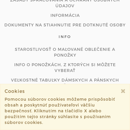
ÚDAJOV
INFORMÁCIA
DOKUMENTY NA STIAHNUTIE PRE DOTKNUTÉ OSOBY
INFO
STAROSTLIVOSŤ O MAĽOVANÉ OBLEČENIE A
PONOŽKY
INFO O PONOŽKÁCH, Z KTORÝCH SI MÔŽETE
VYBERAŤ
VEĽKOSTNÉ TABUĽKY DÁMSKYCH A PÁNSKYCH
TRIČIEK
Cookies
PODMIENKY PLATOBNEJ BRÁNY
Pomocou súborov cookies môžeme prispôsobiť
obsah a poskytnúť používateľovi väčšiu
ODSTÚPIŤ OD ZMLUVY ONLINE
bezpečnosť. Kliknutím na tlačidlo X alebo
použitím tejto stránky súhlasíte s používaním
súborov cookies.