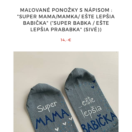
MAĽOVANÉ PONOŽKY S NÁPISOM :
"SUPER MAMA/MAMKA/ EŠTE LEPŠIA
BABIČKA" (“SUPER BABKA / EŠTE
LEPŠIA PRABABKA" (SIVÉ))
14,-€