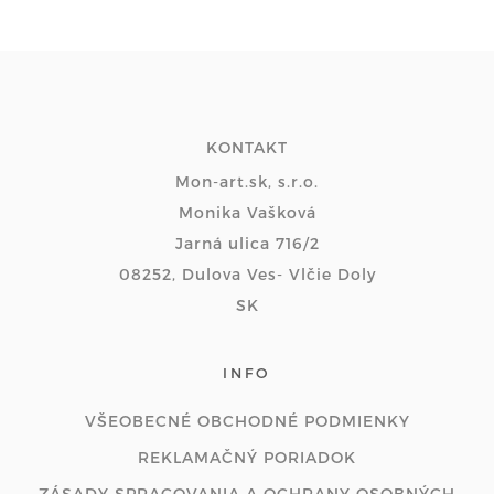
KONTAKT
Mon-art.sk, s.r.o.
Monika Vašková
Jarná ulica 716/2
08252, Dulova Ves- Vlčie Doly
SK
INFO
VŠEOBECNÉ OBCHODNÉ PODMIENKY
REKLAMAČNÝ PORIADOK
ZÁSADY SPRACOVANIA A OCHRANY OSOBNÝCH