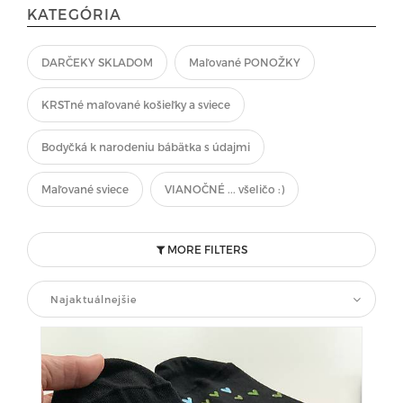
KATEGÓRIA
DARČEKY SKLADOM
Maľované PONOŽKY
KRSTné maľované košieľky a sviece
Bodyčká k narodeniu bábätka s údajmi
Maľované sviece
VIANOČNÉ ... všeličo :)
MORE FILTERS
Najaktuálnejšie