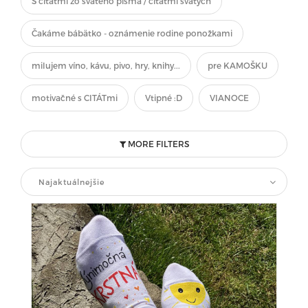
S citátmi zo svätého písma / citátmi svätých
Čakáme bábätko - oznámenie rodine ponožkami
milujem víno, kávu, pivo, hry, knihy...
pre KAMOŠKU
motivačné s CITÁTmi
Vtipné :D
VIANOCE
MORE FILTERS
Najaktuálnejšie