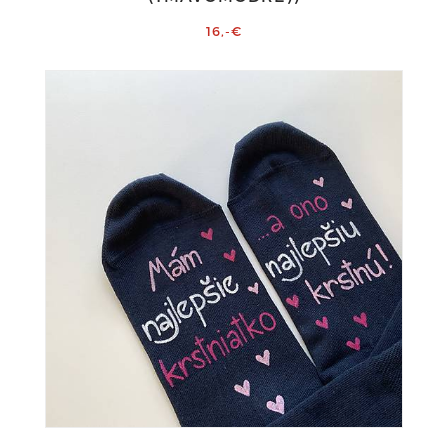
16,-€