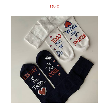
35,-€