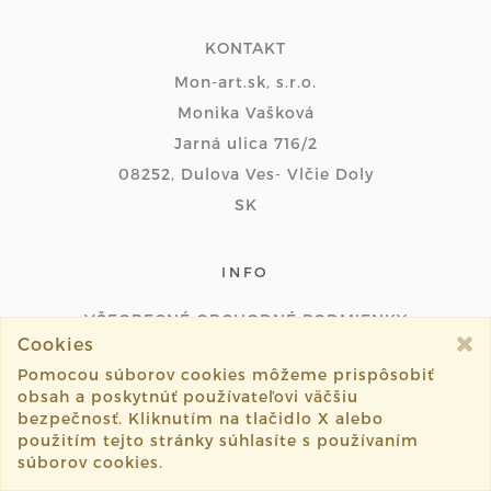
KONTAKT
Mon-art.sk, s.r.o.
Monika Vašková
Jarná ulica 716/2
08252, Dulova Ves- Vlčie Doly
SK
INFO
VŠEOBECNÉ OBCHODNÉ PODMIENKY
Cookies
REKLAMAČNÝ PORIADOK
Pomocou súborov cookies môžeme prispôsobiť
ZÁSADY SPRACOVANIA A OCHRANY OSOBNÝCH
obsah a poskytnúť používateľovi väčšiu
ÚDAJOV
bezpečnosť. Kliknutím na tlačidlo X alebo
použitím tejto stránky súhlasíte s používaním
INFORMÁCIA
súborov cookies.
DOKUMENTY NA STIAHNUTIE PRE DOTKNUTÉ OSOBY