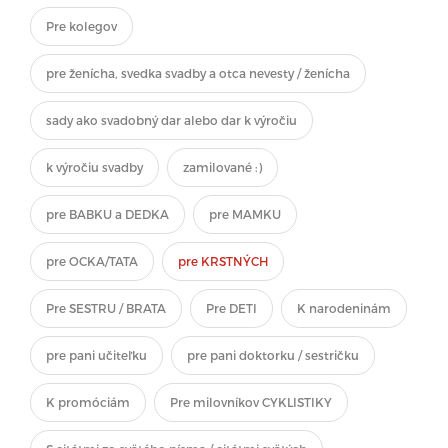
Pre kolegov
pre ženícha, svedka svadby a otca nevesty / ženícha
sady ako svadobný dar alebo dar k výročiu
k výročiu svadby
zamilované :)
pre BABKU a DEDKA
pre MAMKU
pre OCKA/TATA
pre KRSTNÝCH
Pre SESTRU / BRATA
Pre DETI
K narodeninám
pre pani učiteľku
pre pani doktorku / sestričku
K promóciám
Pre milovníkov CYKLISTIKY