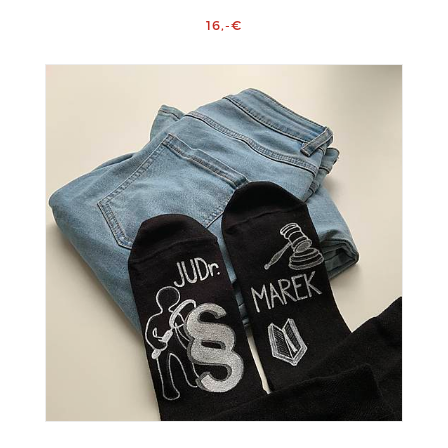
16,-€