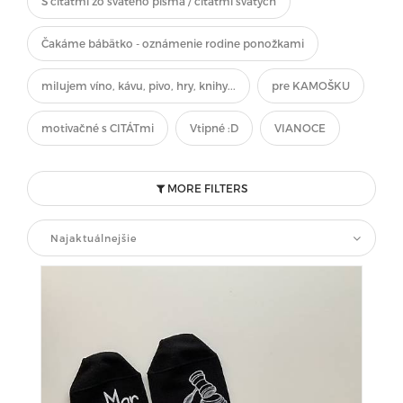
S citátmi zo svätého písma / citátmi svätých
Čakáme bábätko - oznámenie rodine ponožkami
milujem víno, kávu, pivo, hry, knihy...
pre KAMOŠKU
motivačné s CITÁTmi
Vtipné :D
VIANOCE
MORE FILTERS
Najaktuálnejšie