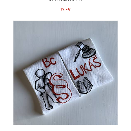
17,-€