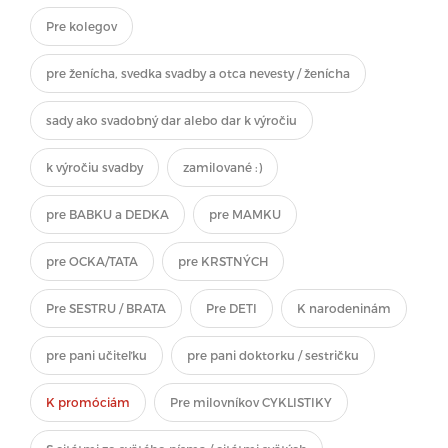
Pre kolegov
pre ženícha, svedka svadby a otca nevesty / ženícha
sady ako svadobný dar alebo dar k výročiu
k výročiu svadby
zamilované :)
pre BABKU a DEDKA
pre MAMKU
pre OCKA/TATA
pre KRSTNÝCH
Pre SESTRU / BRATA
Pre DETI
K narodeninám
pre pani učiteľku
pre pani doktorku / sestričku
K promóciám
Pre milovníkov CYKLISTIKY