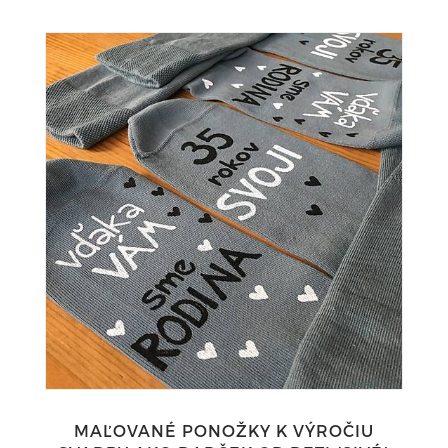
MAĽOVANÉ PONOŽKY K VÝROČIU