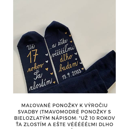
MAĽOVANÉ PONOŽKY K VÝROČIU
SVADBY (TMAVOMODRÉ PONOŽKY S
BIELOZLATÝM NÁPISOM: "UŽ 10 ROKOV
ŤA ZLOSTÍM A EŠTE VÉÉÉÉÉĽMI DLHO