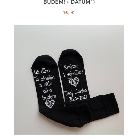
BUDEM! + DÁTUM")
16,-€