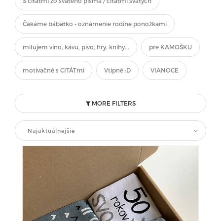
S citátmi zo svätého písma / citátmi svätých
Čakáme bábätko - oznámenie rodine ponožkami
milujem víno, kávu, pivo, hry, knihy...
pre KAMOŠKU
motivačné s CITÁTmi
Vtipné :D
VIANOCE
MORE FILTERS
Najaktuálnejšie