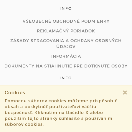
INFO
VŠEOBECNÉ OBCHODNÉ PODMIENKY
REKLAMAČNÝ PORIADOK
ZÁSADY SPRACOVANIA A OCHRANY OSOBNÝCH
ÚDAJOV
INFORMÁCIA
DOKUMENTY NA STIAHNUTIE PRE DOTKNUTÉ OSOBY
INFO
STAROSTLIVOSŤ O MAĽOVANÉ OBLEČENIE A
Cookies
PONOŽKY
Pomocou súborov cookies môžeme prispôsobiť
INFO O PONOŽKÁCH, Z KTORÝCH SI MÔŽETE
obsah a poskytnúť používateľovi väčšiu
VYBERAŤ
bezpečnosť. Kliknutím na tlačidlo X alebo
použitím tejto stránky súhlasíte s používaním
VEĽKOSTNÉ TABUĽKY DÁMSKYCH A PÁNSKYCH
súborov cookies.
TRIČIEK