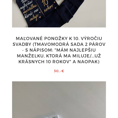
MAĽOVANÉ PONOŽKY K 10. VÝROČIU
SVADBY (TMAVOMODRÁ SADA 2 PÁROV
- S NÁPISOM: "MÁM NAJLEPŠIU
MANŽELKU, KTORÁ MA MILUJE/...UŽ
KRÁSNYCH 10 ROKOV" A NAOPAK)
30,-€