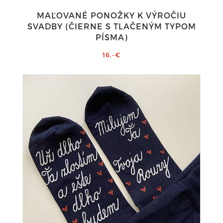
MAĽOVANÉ PONOŽKY K VÝROČIU
SVADBY (ČIERNE S TLAČENÝM TYPOM
PÍSMA)
16,-€