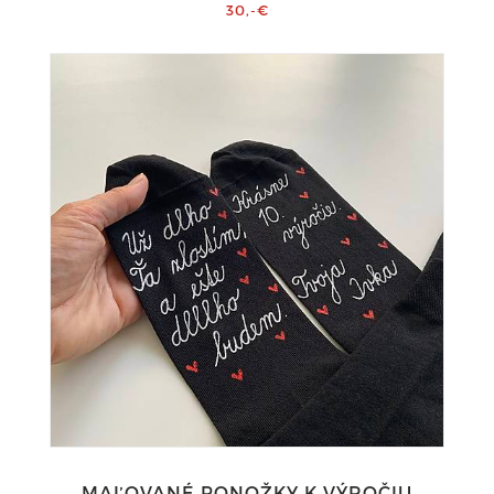
30,-€
MAĽOVANÉ PONOŽKY K VÝROČIU