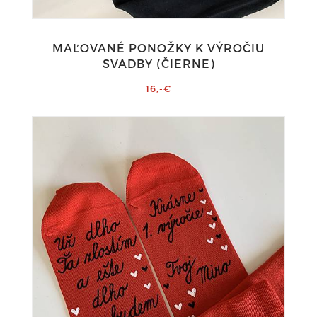
MAĽOVANÉ PONOŽKY K VÝROČIU
SVADBY (ČIERNE)
16,-€