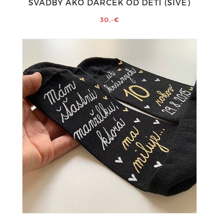
SVADBY AKO DARČEK OD DETI (SIVÉ)
30,-€