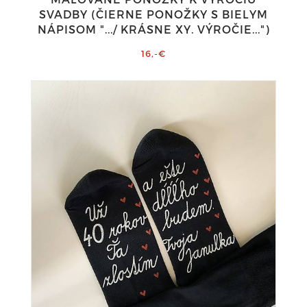
SVADBY (ČIERNE PONOŽKY S BIELYM
NÁPISOM ".../ KRÁSNE XY. VÝROČIE...")
16,-€