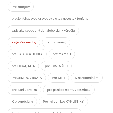
Pre kolegov
pre ženícha, svedka svadby a otca nevesty / ženícha
sady ako svadobný dar alebo dar k výročiu
k výročiu svadby
zamilované :)
pre BABKU a DEDKA
pre MAMKU
pre OCKA/TATA
pre KRSTNÝCH
Pre SESTRU / BRATA
Pre DETI
K narodeninám
pre pani učiteľku
pre pani doktorku / sestričku
K promóciám
Pre milovníkov CYKLISTIKY