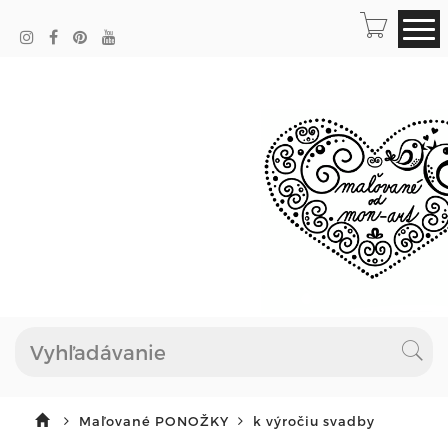
Maľované PONOŽKY
k výročiu svadby