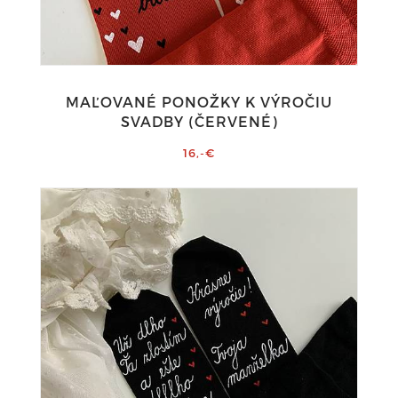
MAĽOVANÉ PONOŽKY K VÝROČIU
SVADBY (ČERVENÉ)
16,-€