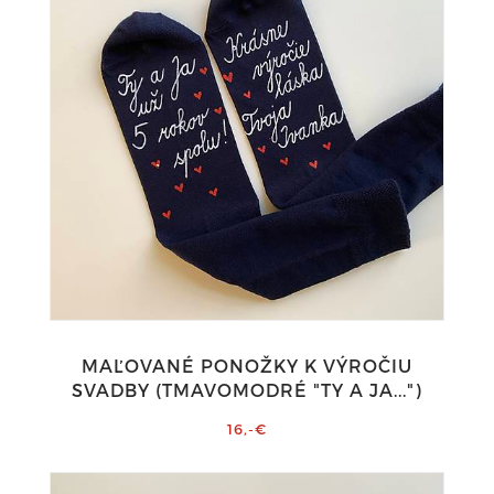
MAĽOVANÉ PONOŽKY K VÝROČIU
SVADBY (TMAVOMODRÉ "TY A JA...")
16,-€