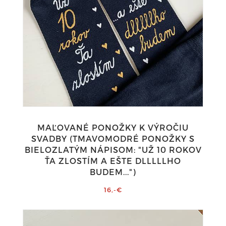
MAĽOVANÉ PONOŽKY K VÝROČIU
SVADBY (TMAVOMODRÉ PONOŽKY S
BIELOZLATÝM NÁPISOM: "UŽ 10 ROKOV
ŤA ZLOSTÍM A EŠTE DLLLLLHO
BUDEM...")
16,-€