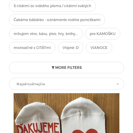
S citátmi zo svätého písma / citátmi svätých
Čakáme bábätko - oznámenie rodine ponožkami
milujem víno, kávu, pivo, hry, knihy...
pre KAMOŠKU
motivačné s CITÁTmi
Vtipné :D
VIANOCE
MORE FILTERS
Najaktuálnejšie