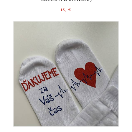
15,-€