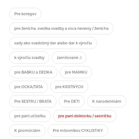
Pre kolegov
pre ženícha, svedka svadby a otca nevesty / ženícha
sady ako svadobný dar alebo dar k výročiu
k výročiu svadby
zamilované :)
pre BABKU a DEDKA
pre MAMKU
pre OCKA/TATA
pre KRSTNÝCH
Pre SESTRU / BRATA
Pre DETI
K narodeninám
pre pani učiteľku
pre pani doktorku / sestričku
K promóciám
Pre milovníkov CYKLISTIKY