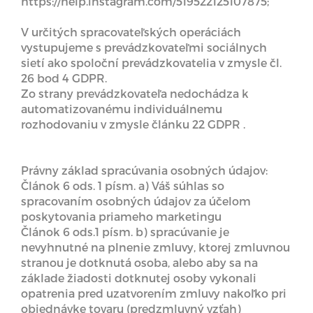
https://help.instagram.com/519522125107875;
V určitých spracovateľských operáciách
vystupujeme s prevádzkovateľmi sociálnych
sietí ako spoloční prevádzkovatelia v zmysle čl.
26 bod 4 GDPR.
Zo strany prevádzkovateľa nedochádza k
automatizovanému individuálnemu
rozhodovaniu v zmysle článku 22 GDPR .
Právny základ spracúvania osobných údajov:
Článok 6 ods. 1 písm. a) Váš súhlas so
spracovaním osobných údajov za účelom
poskytovania priameho marketingu
Článok 6 ods.1 písm. b) spracúvanie je
nevyhnutné na plnenie zmluvy, ktorej zmluvnou
stranou je dotknutá osoba, alebo aby sa na
základe žiadosti dotknutej osoby vykonali
opatrenia pred uzatvorením zmluvy nakoľko pri
objednávke tovaru (predzmluvný vzťah)