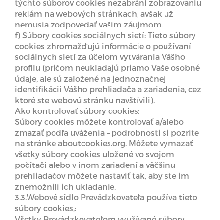
týchto súborov cookies nezabráni zobrazovaniu
reklám na webových stránkach, avšak už
nemusia zodpovedať vašim záujmom.
f) Súbory cookies sociálnych sietí: Tieto súbory
cookies zhromažďujú informácie o používaní
sociálnych sietí za účelom vytvárania Vášho
profilu (pričom neukladajú priamo Vaše osobné
údaje, ale sú založené na jednoznačnej
identifikácii Vášho prehliadača a zariadenia, cez
ktoré ste webovú stránku navštívili).
Ako kontrolovať súbory cookies:
Súbory cookies môžete kontrolovať a/alebo
zmazať podľa uváženia – podrobnosti si pozrite
na stránke aboutcookies.org. Môžete vymazať
všetky súbory cookies uložené vo svojom
počítači alebo v inom zariadení a väčšinu
prehliadačov môžete nastaviť tak, aby ste im
znemožnili ich ukladanie.
3.3.Webové sídlo Prevádzkovateľa používa tieto
súbory cookies,:
Všetky Prevádzkovateľom využívané súbory