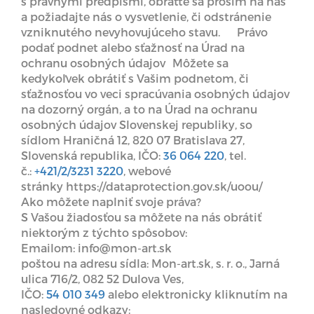
s právnymi predpismi, obráťte sa prosím na nás
a požiadajte nás o vysvetlenie, či odstránenie
vzniknutého nevyhovujúceho stavu. Právo
podať podnet alebo sťažnosť na Úrad na
ochranu osobných údajov Môžete sa
kedykoľvek obrátiť s Vašim podnetom, či
sťažnosťou vo veci spracúvania osobných údajov
na dozorný orgán, a to na Úrad na ochranu
osobných údajov Slovenskej republiky, so
sídlom Hraničná 12, 820 07 Bratislava 27,
Slovenská republika, IČO:
36 064 220
, tel.
č.:
+421/2/3231 3220
, webové
stránky https://dataprotection.gov.sk/uoou/
Ako môžete naplniť svoje práva?
S Vašou žiadosťou sa môžete na nás obrátiť
niektorým z týchto spôsobov:
Emailom: info@mon-art.sk
poštou na adresu sídla: Mon-art.sk, s. r. o., Jarná
ulica 716/2, 082 52 Dulova Ves,
IČO:
54 010 349
alebo elektronicky kliknutím na
nasledovné odkazy: