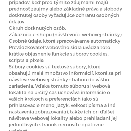
prípadov, keď pred týmito záujmami majú
prednosť záujmy alebo základné práva a slobody
dotknutej osoby vyžadujúce ochranu osobných
údajov
Okruh dotknutých osôb:
Zákazníci e-shopu (návštevníci webovej stránky)
Osobné údaje, ktoré spracovávame automaticky:
Prevádzkovateľ webového sídla uvádza toto
krátke objasnenie funkcie súborov cookies,
scripts a pixels:
Súbory cookies sú textové súbory, ktoré
obsahujú malé množstvo informácií, ktoré sa pri
návšteve webovej stránky stiahnu do vášho
zariadenia. Vďaka tomuto súboru si webová
lokalita na určitý čas uchováva informácie o
vašich krokoch a preferenciách (ako sú
prihlasovacie meno, jazyk, veľkosť písma a iné
nastavenia zobrazovania), takže ich pri ďalšej
návšteve webovej lokality alebo prehliadaní jej
jednotlivých stránok nemusíte opätovne
uvádzať