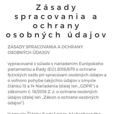
Zásady
spracovania a
ochrany
osobných údajov
ZÁSADY SPRACOVANIA A OCHRANY
OSOBNÝCH ÚDAJOV
vypracované v súlade s nariadením Európskeho
parlamentu a Rady (EÚ) 2016/679 o ochrane
fyzických osôb pri spracúvaní osobných údajov a
o voľnom pohybe takýchto údajov v zmysle
článku 13 a 14 Nariadenia (ďalej len „GDPR“) a
zákonom č. 18/2018 Z. z. o ochrane osobných
údajov (ďalej len „Zákon o ochrane osobných
údajov“)
V zmysle Článku 6 ods.1 písm. b) všeobecného