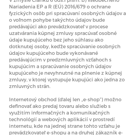
Nariadenia EP a R (EÚ) 2016/679 o ochrane
fyzických osôb pri spracúvaní osobných údajov a
o voľnom pohybe takýchto údajov bude
predávajúci ako prevádzkovateľ v procese
uzatvárania kúpnej zmluvy spracúvať osobné
údaje kupujúceho bez jeho súhlasu ako
dotknutej osoby, keďže spracúvanie osobných
údajov kupujúceho bude vykonávané
predávajúcim v predzmluvných vzťahoch s
kupujúcim a spracúvanie osobných údajov
kupujúceho je nevyhnutné na plnenie z kúpnej
zmluvy, v ktorej vystupuje kupujúci ako jedna zo
zmluvných strán.
Internetový obchod (ďalej len „e-shop“) možno
definovať ako predaj tovaru alebo služieb s
využitím informačných a komunikačných
technológií a webových aplikácií v prostredí
internetu, kde na jednej strane tohto vzťahu je
prevádzkovateľ e-shopu a na druhej zákazník e-