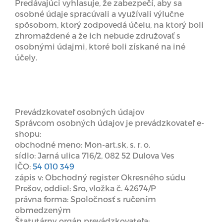
Predávajúci vyhlasuje, že zabezpečí, aby sa
osobné údaje spracúvali a využívali výlučne
spôsobom, ktorý zodpovedá účelu, na ktorý boli
zhromaždené a že ich nebude združovať s
osobnými údajmi, ktoré boli získané na iné
účely.
Prevádzkovateľ osobných údajov
Správcom osobných údajov je prevádzkovateľ e-
shopu:
obchodné meno: Mon-art.sk, s. r. o.
sídlo: Jarná ulica 716/2, 082 52 Dulova Ves
IČO:
54 010 349
zápis v: Obchodný register Okresného súdu
Prešov, oddiel: Sro, vložka č. 42674/P
právna forma: Spoločnosť s ručením
obmedzeným
Štatutárny orgán prevádzkovateľa: