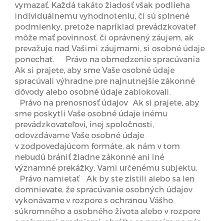
vymazať. Každá takáto žiadosť však podlieha
individuálnemu vyhodnoteniu, či sú splnené
podmienky, pretože napríklad prevádzkovateľ
môže mať povinnosť, či oprávnený záujem, ak
prevažuje nad Vašimi záujmami, si osobné údaje
ponechať. Právo na obmedzenie spracúvania
Ak si prajete, aby sme Vaše osobné údaje
spracúvali výhradne pre najnutnejšie zákonné
dôvody alebo osobné údaje zablokovali.
Právo na prenosnosť údajov Ak si prajete, aby
sme poskytli Vaše osobné údaje inému
prevádzkovateľovi, inej spoločnosti,
odovzdávame Vaše osobné údaje
v zodpovedajúcom formáte, ak nám v tom
nebudú brániť žiadne zákonné ani iné
významné prekážky, Vami určenému subjektu.
Právo namietať Ak by ste zistili alebo sa len
domnievate, že spracúvanie osobných údajov
vykonávame v rozpore s ochranou Vášho
súkromného a osobného života alebo v rozpore