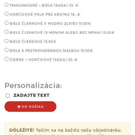
TMAVOMODRÉ + BIELE (SADA)
33,-€
HORČICOVÉ FOLK PRE KRSTNÚ
16,-€
BIELE ČLENKOVÉ V MODRO ZLATEJ
15,50€
BIELE ČLENKOVÉ (S MENOM ALEBO BEZ MENA)
15,50€
BIELE ČLENKOVÉ
15,50€
BIELE S PESTROFAREBNOU MAĽBOU
15,50€
ČIERNE + HORČICOVÉ (SADA)
33,-€
Personalizácia:
ZADAJTE TEXT
DO KOŠÍKA
DÔLEŽITÉ!
Teším sa na každú vašu objednávku,