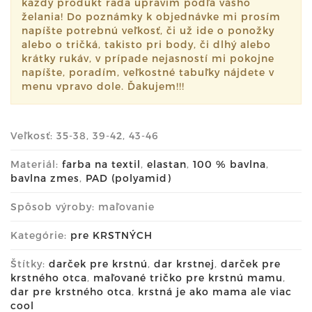
každý produkt rada upravím podľa vášho
želania! Do poznámky k objednávke mi prosím
napíšte potrebnú veľkosť, či už ide o ponožky
alebo o tričká, takisto pri body, či dlhý alebo
krátky rukáv, v prípade nejasností mi pokojne
napíšte, poradím, veľkostné tabuľky nájdete v
menu vpravo dole. Ďakujem!!!
Veľkosť: 35-38, 39-42, 43-46
Materiál:
farba na textil
,
elastan
,
100 % bavlna
,
bavlna zmes
,
PAD (polyamid)
Spôsob výroby: maľovanie
Kategórie:
pre KRSTNÝCH
Štítky:
darček pre krstnú
,
dar krstnej
,
darček pre
krstného otca
,
maľované tričko pre krstnú mamu
,
dar pre krstného otca
,
krstná je ako mama ale viac
cool