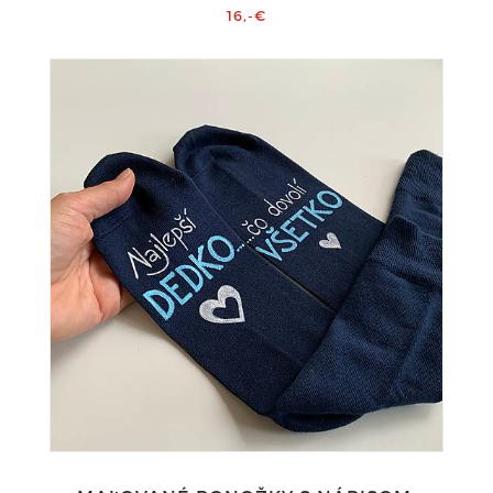
16,-€