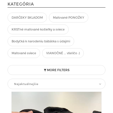
KATEGÓRIA
DARČEKY SKLADOM
Maľované PONOŽKY
KRSTné maľované košieľky a sviece
Bodyčká k narodeniu bábätka s údajmi
Maľované sviece
VIANOČNÉ ... všeličo :)
MORE FILTERS
Najaktuálnejšie