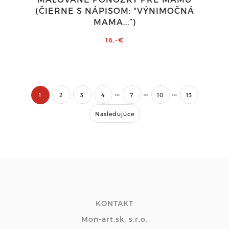
(ČIERNE S NÁPISOM: "VÝNIMOČNÁ
MAMA...”)
16,-€
1
2
3
4
7
10
13
Nasledujúce
KONTAKT
Mon-art.sk, s.r.o.