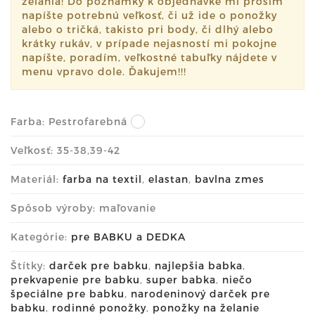
želania! Do poznámky k objednávke mi prosím
napíšte potrebnú veľkosť, či už ide o ponožky
alebo o tričká, takisto pri body, či dlhý alebo
krátky rukáv, v prípade nejasností mi pokojne
napíšte, poradím, veľkostné tabuľky nájdete v
menu vpravo dole. Ďakujem!!!
Farba:
Pestrofarebná
Veľkosť: 35-38,39-42
Materiál:
farba na textil
,
elastan
,
bavlna zmes
Spôsob výroby: maľovanie
Kategórie:
pre BABKU a DEDKA
Štítky:
darček pre babku
,
najlepšia babka
,
prekvapenie pre babku
,
super babka
,
niečo
špeciálne pre babku
,
narodeninový darček pre
babku
,
rodinné ponožky
,
ponožky na želanie