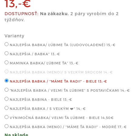
13,-€
DOSTUPNOSŤ:
Na zákazku.
2 páry vyrobím do 2
týždňov.
Varianty
NAJLEPŠIA BABKA/ ĽÚBIME ŤA (ĽUDOVOLADENÉ)
15,-€
NAJLEPŠIA / BABKA"
13,-€
MAMINKA BABKA/ ĽÚBIME ŤA”
13,-€
NAJLEPŠIA BABKA (MENO)/ S VEĽKÝM SRDCOM
14,-€
NAJLEPŠIA BABKA / "MÁME ŤA RADI!" - BIELE
13,-€
“NAJLEPŠIA BABKA / VEĽMI ŤA ĽÚBIME” S POSTAVIČKAMI
14,-€
NAJLEPŠIA BABINA - BIELE
13,-€
NAJLEPŠIA BABKA / S VEĽKÝM ❤️"
14,-€
VÝNIMOČNÁ BABKA/ VEĽMI ŤA ĽÚBIME - BIELE
14,50€
NAJLEPŠIA BABKA (MENO) / "MÁME ŤA RADI!" - MODRÉ
17,-€
Na sklade