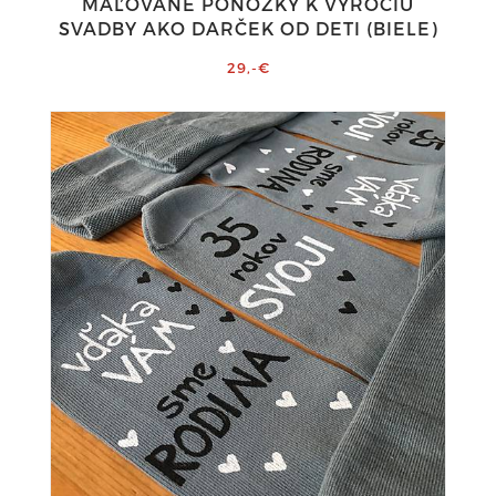
MAĽOVANÉ PONOŽKY K VÝROČIU
SVADBY AKO DARČEK OD DETI (BIELE)
29,-€