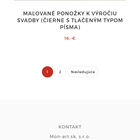
MAĽOVANÉ PONOŽKY K VÝROČIU
SVADBY (ČIERNE S TLAČENÝM TYPOM
PÍSMA)
16,-€
1
2
Nasledujúce
KONTAKT
Mon-art.sk, s.r.o.