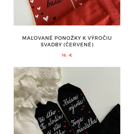
MAĽOVANÉ PONOŽKY K VÝROČIU
SVADBY (ČERVENÉ)
16,-€