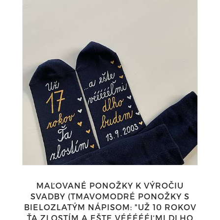
MAĽOVANÉ PONOŽKY K VÝROČIU
SVADBY (TMAVOMODRÉ PONOŽKY S
BIELOZLATÝM NÁPISOM: "UŽ 10 ROKOV
ŤA ZLOSTÍM A EŠTE VÉÉÉÉÉĽMI DLHO