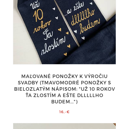
MAĽOVANÉ PONOŽKY K VÝROČIU
SVADBY (TMAVOMODRÉ PONOŽKY S
BIELOZLATÝM NÁPISOM: "UŽ 10 ROKOV
ŤA ZLOSTÍM A EŠTE DLLLLLHO
BUDEM...")
16,-€