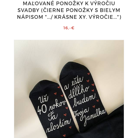
MAĽOVANÉ PONOŽKY K VÝROČIU
SVADBY (ČIERNE PONOŽKY S BIELYM
NÁPISOM ".../ KRÁSNE XY. VÝROČIE...")
16,-€