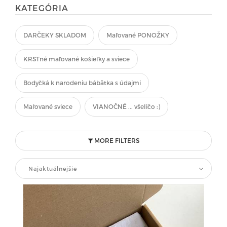
KATEGÓRIA
DARČEKY SKLADOM
Maľované PONOŽKY
KRSTné maľované košieľky a sviece
Bodyčká k narodeniu bábätka s údajmi
Maľované sviece
VIANOČNÉ ... všeličo :)
MORE FILTERS
Najaktuálnejšie