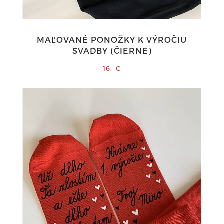
MAĽOVANÉ PONOŽKY K VÝROČIU
SVADBY (ČIERNE)
16,-€