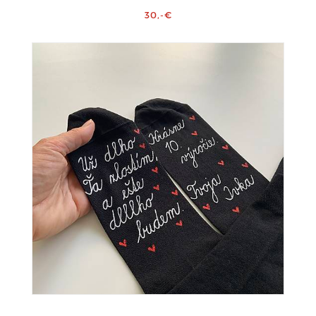
30,-€