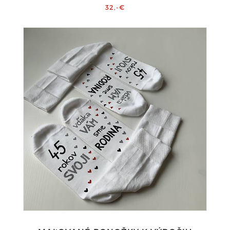
32,-€