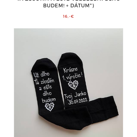
BUDEM! + DÁTUM")
16,-€