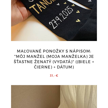
MAĽOVANÉ PONOŽKY S NÁPISOM:
"MÔJ MANŽEL (MOJA MANŽELKA) JE
ŠŤASTNE ŽENATÝ (VYDATÁ)" ((BIELE +
ČIERNE) + DÁTUM)
31,-€