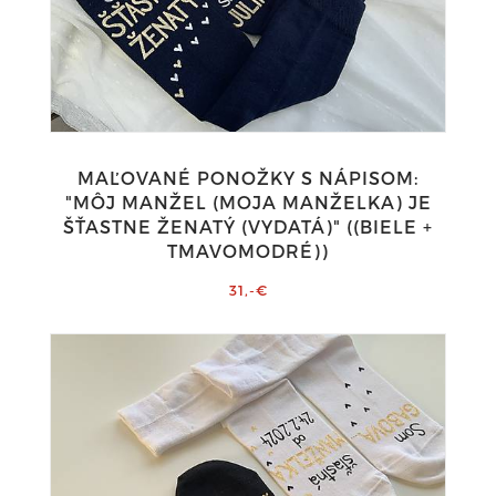
MAĽOVANÉ PONOŽKY S NÁPISOM:
"MÔJ MANŽEL (MOJA MANŽELKA) JE
ŠŤASTNE ŽENATÝ (VYDATÁ)" ((BIELE +
TMAVOMODRÉ))
31,-€