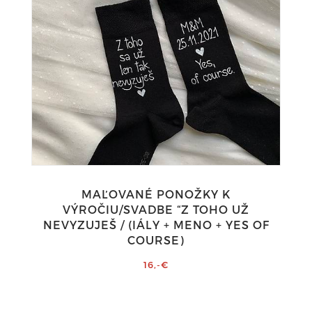
MAĽOVANÉ PONOŽKY K
VÝROČIU/SVADBE “Z TOHO UŽ
NEVYZUJEŠ / (IÁLY + MENO + YES OF
COURSE)
16,-€