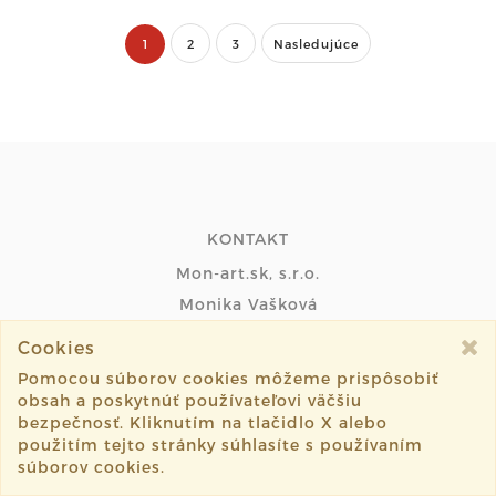
1
2
3
Nasledujúce
KONTAKT
Mon-art.sk, s.r.o.
Monika Vašková
Jarná ulica 716/2
Cookies
08252, Dulova Ves- Vlčie Doly
Pomocou súborov cookies môžeme prispôsobiť
SK
obsah a poskytnúť používateľovi väčšiu
bezpečnosť. Kliknutím na tlačidlo X alebo
použitím tejto stránky súhlasíte s používaním
INFO
súborov cookies.