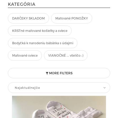
KATEGÓRIA
DARČEKY SKLADOM
Maľované PONOŽKY
KRSTné maľované košieľky a sviece
Bodyčká k narodeniu bábätka s údajmi
Maľované sviece
VIANOČNÉ ... všeličo :)
MORE FILTERS
Najaktuálnejšie