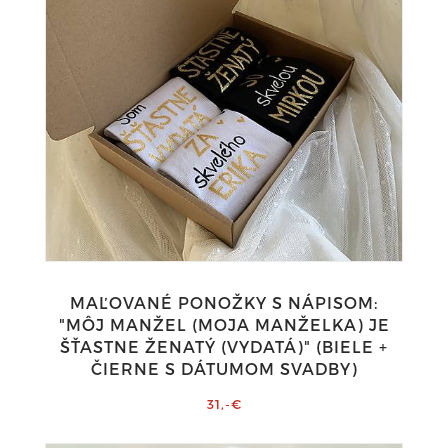
MAĽOVANÉ PONOŽKY S NÁPISOM:
"MÔJ MANŽEL (MOJA MANŽELKA) JE
ŠŤASTNE ŽENATÝ (VYDATÁ)" (BIELE +
ČIERNE S DÁTUMOM SVADBY)
31,-€