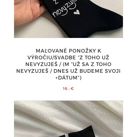
MAĽOVANÉ PONOŽKY K
VÝROČIU/SVADBE “Z TOHO UŽ
NEVYZUJEŠ / (M “UŽ SA Z TOHO
NEVYZUJEŠ / DNES UŽ BUDEME SVOJI
+DÁTUM”)
16,-€