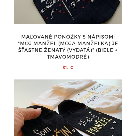
MAĽOVANÉ PONOŽKY S NÁPISOM:
"MÔJ MANŽEL (MOJA MANŽELKA) JE
ŠŤASTNE ŽENATÝ (VYDATÁ)" (BIELE +
TMAVOMODRÉ)
31,-€