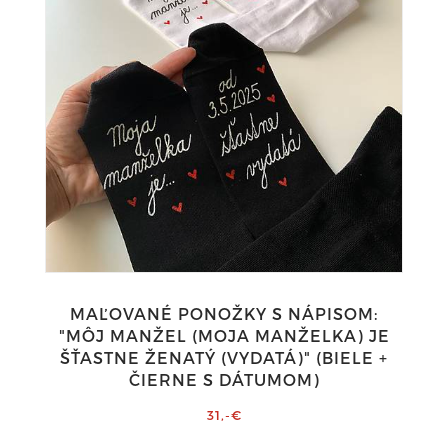
MAĽOVANÉ PONOŽKY S NÁPISOM:
"MÔJ MANŽEL (MOJA MANŽELKA) JE
ŠŤASTNE ŽENATÝ (VYDATÁ)" (BIELE +
ČIERNE S DÁTUMOM)
31,-€