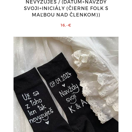
NEVYZUJEŠ / (DÁTUM+NAVŽDY
SVOJI+INICIÁLY (ČIERNE FOLK S
MAĽBOU NAD ČLENKOM))
16,-€