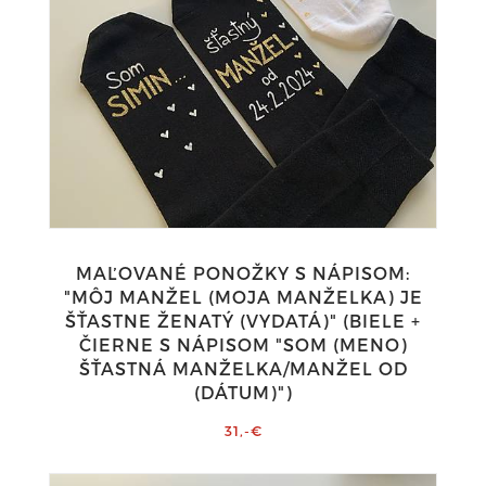
MAĽOVANÉ PONOŽKY S NÁPISOM:
"MÔJ MANŽEL (MOJA MANŽELKA) JE
ŠŤASTNE ŽENATÝ (VYDATÁ)" (BIELE +
ČIERNE S NÁPISOM "SOM (MENO)
ŠŤASTNÁ MANŽELKA/MANŽEL OD
(DÁTUM)")
31,-€