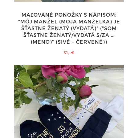
MAĽOVANÉ PONOŽKY S NÁPISOM:
"MÔJ MANŽEL (MOJA MANŽELKA) JE
ŠŤASTNE ŽENATÝ (VYDATÁ)" ("SOM
ŠŤASTNE ŽENATÝ/VYDATÁ S/ZA ...
(MENO)" (SIVÉ + ČERVENÉ))
31,-€