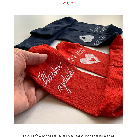
29,-€
DARČEKOVÁ SADA MAĽOVANÝCH