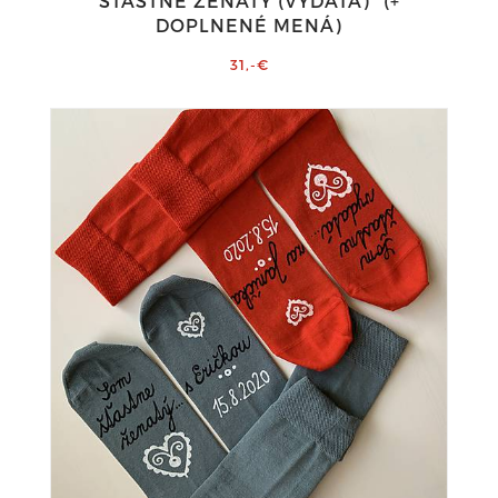
ŠŤASTNE ŽENATÝ (VYDATÁ)" (+
DOPLNENÉ MENÁ)
31,-€