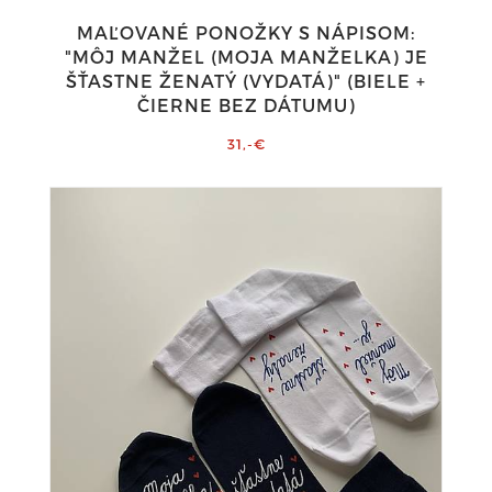
MAĽOVANÉ PONOŽKY S NÁPISOM:
"MÔJ MANŽEL (MOJA MANŽELKA) JE
ŠŤASTNE ŽENATÝ (VYDATÁ)" (BIELE +
ČIERNE BEZ DÁTUMU)
31,-€