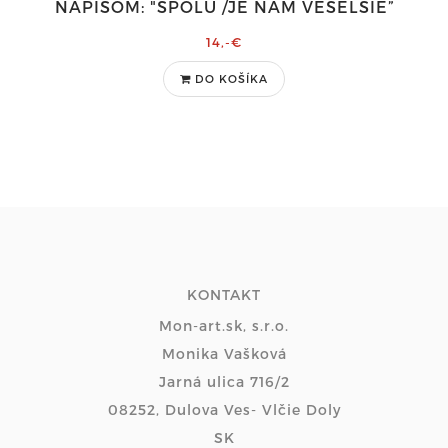
NÁPISOM: "SPOLU /JE NÁM VESELŠIE”
14,-€
DO KOŠÍKA
KONTAKT
Mon-art.sk, s.r.o.
Monika Vašková
Jarná ulica 716/2
08252, Dulova Ves- Vlčie Doly
SK