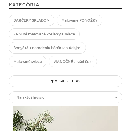
KATEGÓRIA
DARČEKY SKLADOM
Maľované PONOŽKY
KRSTné maľované košieľky a sviece
Bodyčká k narodeniu bábätka s údajmi
Maľované sviece
VIANOČNÉ ... všeličo :)
MORE FILTERS
Najaktuálnejšie