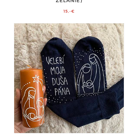
ŽELANIE)
15,-€