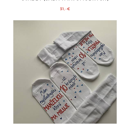
31,-€