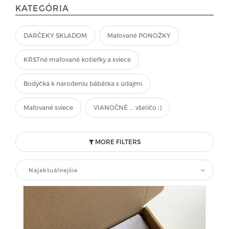
KATEGÓRIA
DARČEKY SKLADOM
Maľované PONOŽKY
KRSTné maľované košieľky a sviece
Bodyčká k narodeniu bábätka s údajmi
Maľované sviece
VIANOČNÉ ... všeličo :)
MORE FILTERS
Najaktuálnejšie