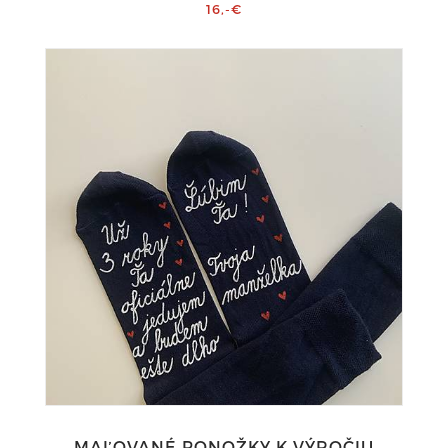
16,-€
MAĽOVANÉ PONOŽKY K VÝROČIU