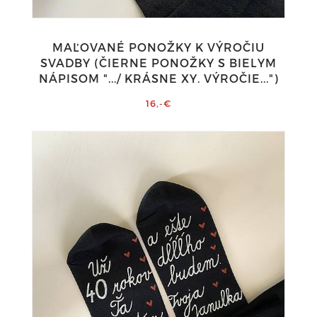
MAĽOVANÉ PONOŽKY K VÝROČIU
SVADBY (ČIERNE PONOŽKY S BIELYM
NÁPISOM ".../ KRÁSNE XY. VÝROČIE...")
16,-€