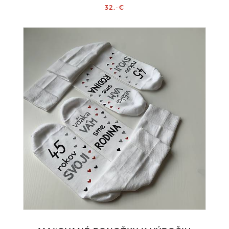
32,-€