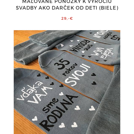
MAĽOVANÉ PONOŽKY K VÝROČIU
SVADBY AKO DARČEK OD DETI (BIELE)
29,-€