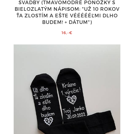
SVADBY (TMAVOMODRÉ PONOŽKY S
BIELOZLATÝM NÁPISOM: "UŽ 10 ROKOV
ŤA ZLOSTÍM A EŠTE VÉÉÉÉÉĽMI DLHO
BUDEM! + DÁTUM")
16,-€