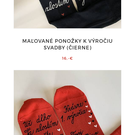
MAĽOVANÉ PONOŽKY K VÝROČIU
SVADBY (ČIERNE)
16,-€