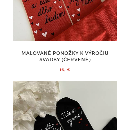
MAĽOVANÉ PONOŽKY K VÝROČIU
SVADBY (ČERVENÉ)
16,-€