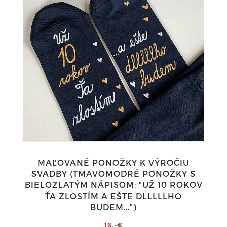
MAĽOVANÉ PONOŽKY K VÝROČIU
SVADBY (TMAVOMODRÉ PONOŽKY S
BIELOZLATÝM NÁPISOM: "UŽ 10 ROKOV
ŤA ZLOSTÍM A EŠTE DLLLLLHO
BUDEM...")
16,-€