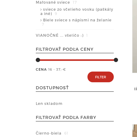
Maľované sviece
17
sviece zo včelieho vosku (paškály
a iné)
9
Biele sviece s nápismi na želanie
7
VIANOČNÉ ... všeličo :)
1
FILTROVAŤ PODĽA CENY
CENA
16 - 37
,-€
DOSTUPNOSŤ
(
Len skladom
FILTROVAŤ PODĽA FARBY
Čierno-biela
61