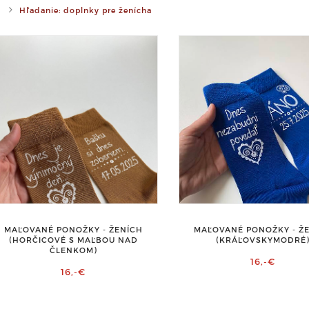
Hľadanie: doplnky pre ženícha
MAĽOVANÉ PONOŽKY - Ž
MAĽOVANÉ PONOŽKY - ŽENÍCH
(KRÁĽOVSKYMODRÉ
(HORČICOVÉ S MAĽBOU NAD
ČLENKOM)
16,-€
16,-€