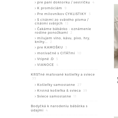
pre pani doktorku / sestričku
4
K promóciám
9
Pre milovníkov CYKLISTIKY
5
S citátmi zo svätého písma /
citátmi svätých
13
Čakáme bábätko - oznámenie
rodine ponožkami
2
milujem víno, kávu, pivo, hry,
knihy...
2
pre KAMOŠKU
3
motivačné s CITÁTmi
10
Vtipné :D
5
VIANOCE
4
KRSTné maľované košieľky a sviece
77
Košieľky samostatne
27
Krstná košieľka & svieca
39
Sviece samostatne
11
Bodyčká k narodeniu bábätka s
údajmi
4