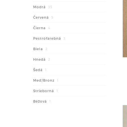
Modrá
35
Červená
5
Čierna
4
Pestrofarebná
3
Biela
2
Hnedá
2
Šedá
1
Meď/Bronz
1
Strieborná
1
Béžová
1