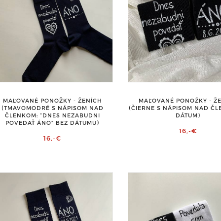
MAĽOVANÉ PONOŽKY - ŽENÍCH
MAĽOVANÉ PONOŽKY - Ž
(TMAVOMODRÉ S NÁPISOM NAD
(ČIERNE S NÁPISOM NAD ČL
ČLENKOM: ”DNES NEZABUDNI
DÁTUM)
POVEDAŤ ÁNO” BEZ DÁTUMU)
16,-€
16,-€