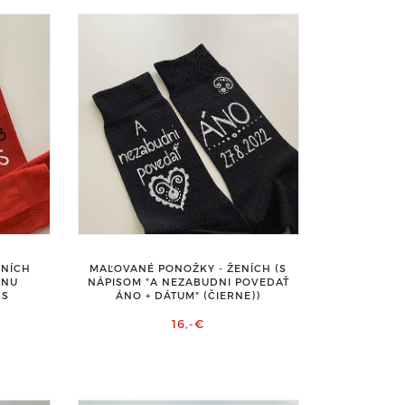
ENÍCH
MAĽOVANÉ PONOŽKY - ŽENÍCH (S
RNU
NÁPISOM "A NEZABUDNI POVEDAŤ
 S
ÁNO + DÁTUM" (ČIERNE))
16,-€