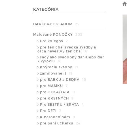
KATEGÓRIA
DARČEKY SKLADOM
29
Maľované PONOŽKY
205
Pre kolegov
2
pre ženícha, svedka svadby a
otca nevesty / ženícha
16
sady ako svadobný dar alebo dar
k výročiu
16
k výročiu svadby
17
zamilované :)
19
pre BABKU a DEDKA
15
pre MAMKU
7
pre OCKA/TATA
11
pre KRSTNÝCH
9
Pre SESTRU / BRATA
4
Pre DETI
2
K narodeninám
9
pre pani učiteľku
24