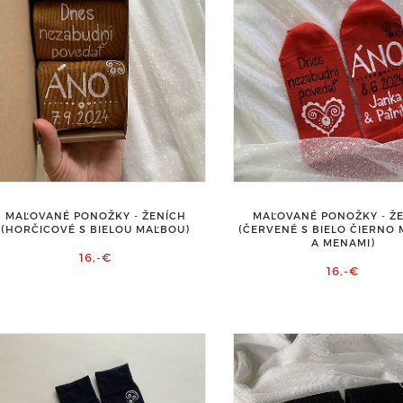
MAĽOVANÉ PONOŽKY - ŽENÍCH
MAĽOVANÉ PONOŽKY - Ž
(HORČICOVÉ S BIELOU MAĽBOU)
(ČERVENÉ S BIELO ČIERNO
A MENAMI)
16,-€
16,-€