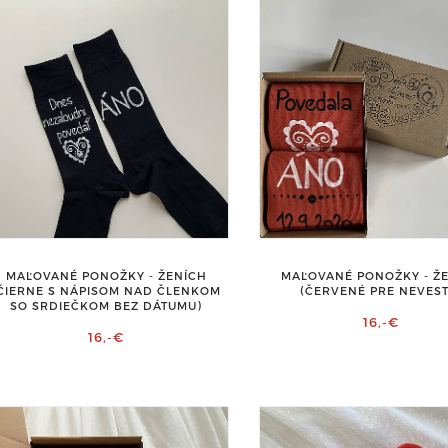
MAĽOVANÉ PONOŽKY - ŽENÍCH
MAĽOVANÉ PONOŽKY - Ž
ČIERNE S NÁPISOM NAD ČLENKOM
(ČERVENÉ PRE NEVEST
SO SRDIEČKOM BEZ DÁTUMU)
16,-€
16,-€