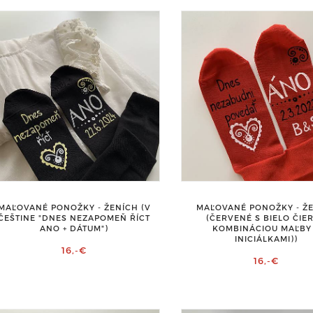
MAĽOVANÉ PONOŽKY - ŽENÍCH (V
MAĽOVANÉ PONOŽKY - Ž
ČEŠTINE "DNES NEZAPOMEŇ ŘÍCT
(ČERVENÉ S BIELO ČIE
ANO + DÁTUM")
KOMBINÁCIOU MAĽBY
INICIÁLKAMI))
16,-€
16,-€