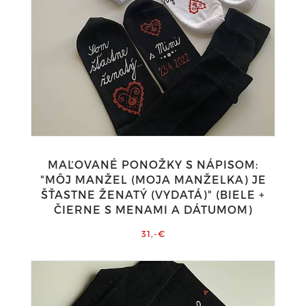
MAĽOVANÉ PONOŽKY S NÁPISOM:
"MÔJ MANŽEL (MOJA MANŽELKA) JE
ŠŤASTNE ŽENATÝ (VYDATÁ)" (BIELE +
ČIERNE S MENAMI A DÁTUMOM)
31,-€