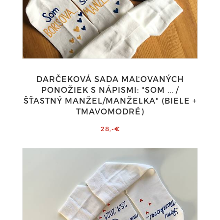
DARČEKOVÁ SADA MAĽOVANÝCH
PONOŽIEK S NÁPISMI: "SOM ... /
ŠŤASTNÝ MANŽEL/MANŽELKA" (BIELE +
TMAVOMODRÉ)
28,-€