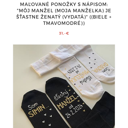
MAĽOVANÉ PONOŽKY S NÁPISOM:
"MÔJ MANŽEL (MOJA MANŽELKA) JE
ŠŤASTNE ŽENATÝ (VYDATÁ)" ((BIELE +
TMAVOMODRÉ))
31,-€