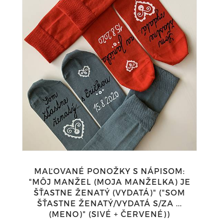
MAĽOVANÉ PONOŽKY S NÁPISOM:
"MÔJ MANŽEL (MOJA MANŽELKA) JE
ŠŤASTNE ŽENATÝ (VYDATÁ)" ("SOM
ŠŤASTNE ŽENATÝ/VYDATÁ S/ZA ...
(MENO)" (SIVÉ + ČERVENÉ))