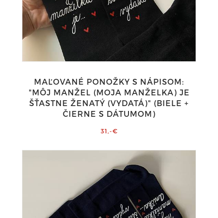
MAĽOVANÉ PONOŽKY S NÁPISOM:
"MÔJ MANŽEL (MOJA MANŽELKA) JE
ŠŤASTNE ŽENATÝ (VYDATÁ)" (BIELE +
ČIERNE S DÁTUMOM)
31,-€