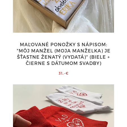
MAĽOVANÉ PONOŽKY S NÁPISOM:
"MÔJ MANŽEL (MOJA MANŽELKA) JE
ŠŤASTNE ŽENATÝ (VYDATÁ)" (BIELE +
ČIERNE S DÁTUMOM SVADBY)
31,-€