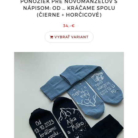
PONOŽIEK PRE NOVOMANŽELOV S
NÁPISOM: OD … KRÁČAME SPOLU
(ČIERNE + HORČICOVÉ)
34,-€
VYBRAŤ VARIANT