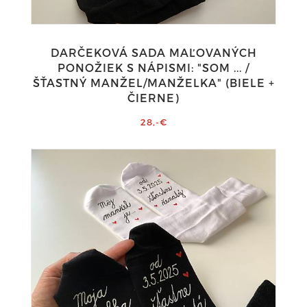
DARČEKOVÁ SADA MAĽOVANÝCH
PONOŽIEK S NÁPISMI: "SOM ... /
ŠŤASTNÝ MANŽEL/MANŽELKA" (BIELE +
ČIERNE)
28,-€