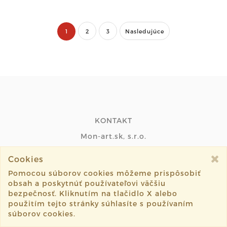
1
2
3
Nasledujúce
KONTAKT
Mon-art.sk, s.r.o.
Monika Vašková
Cookies
Jarná ulica 716/2
Pomocou súborov cookies môžeme prispôsobiť
08252, Dulova Ves- Vlčie Doly
obsah a poskytnúť používateľovi väčšiu
SK
bezpečnosť. Kliknutím na tlačidlo X alebo
použitím tejto stránky súhlasíte s používaním
súborov cookies.
INFO