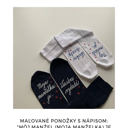
MAĽOVANÉ PONOŽKY S NÁPISOM:
"MÔJ MANŽEL (MOJA MANŽELKA) JE