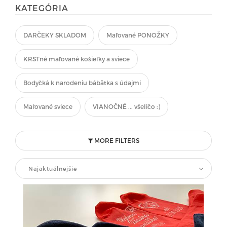
KATEGÓRIA
DARČEKY SKLADOM
Maľované PONOŽKY
KRSTné maľované košieľky a sviece
Bodyčká k narodeniu bábätka s údajmi
Maľované sviece
VIANOČNÉ ... všeličo :)
MORE FILTERS
Najaktuálnejšie