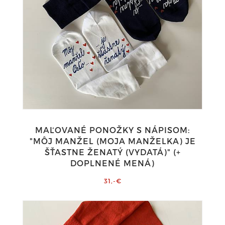
MAĽOVANÉ PONOŽKY S NÁPISOM:
"MÔJ MANŽEL (MOJA MANŽELKA) JE
ŠŤASTNE ŽENATÝ (VYDATÁ)" (+
DOPLNENÉ MENÁ)
31,-€