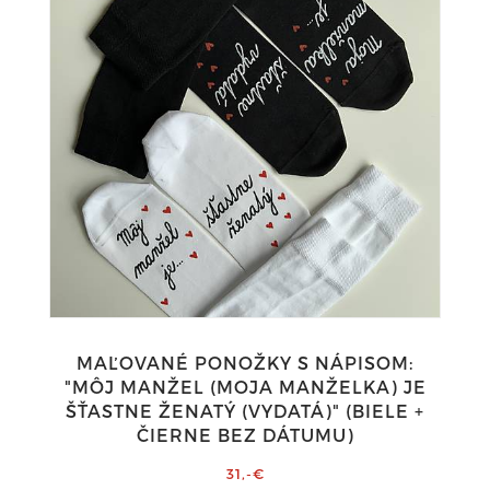
MAĽOVANÉ PONOŽKY S NÁPISOM:
"MÔJ MANŽEL (MOJA MANŽELKA) JE
ŠŤASTNE ŽENATÝ (VYDATÁ)" (BIELE +
ČIERNE BEZ DÁTUMU)
31,-€