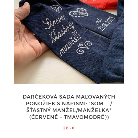
DARČEKOVÁ SADA MAĽOVANÝCH
PONOŽIEK S NÁPISMI: "SOM ... /
ŠŤASTNÝ MANŽEL/MANŽELKA"
(ČERVENÉ + TMAVOMODRÉ))
28,-€