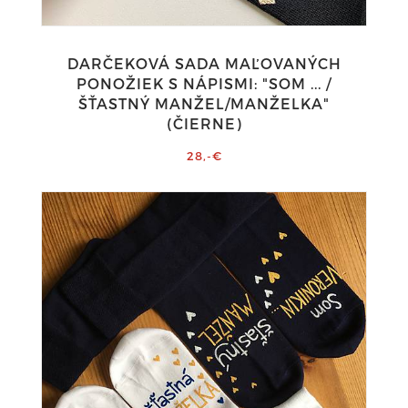
DARČEKOVÁ SADA MAĽOVANÝCH
PONOŽIEK S NÁPISMI: "SOM ... /
ŠŤASTNÝ MANŽEL/MANŽELKA"
(ČIERNE)
28,-€