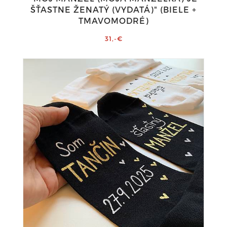
ŠŤASTNE ŽENATÝ (VYDATÁ)" (BIELE +
TMAVOMODRÉ)
31,-€