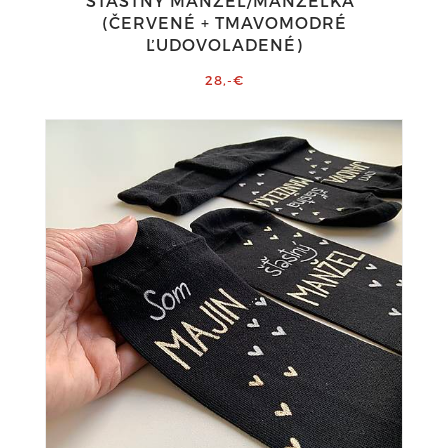
ŠŤASTNÝ MANŽEL/MANŽELKA"
(ČERVENÉ + TMAVOMODRÉ
ĽUDOVOLADENÉ)
28,-€