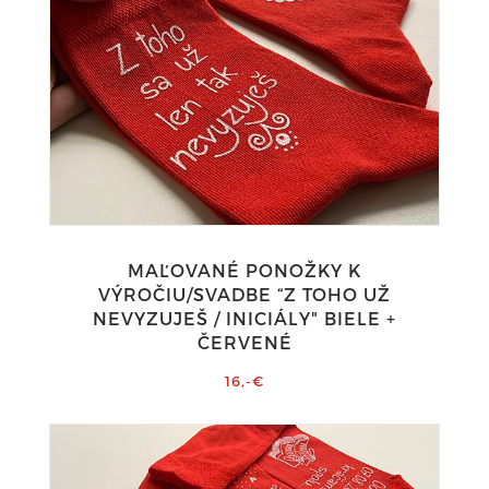
MAĽOVANÉ PONOŽKY K
VÝROČIU/SVADBE “Z TOHO UŽ
NEVYZUJEŠ / INICIÁLY" BIELE +
ČERVENÉ
16,-€