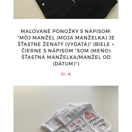
MAĽOVANÉ PONOŽKY S NÁPISOM:
"MÔJ MANŽEL (MOJA MANŽELKA) JE
ŠŤASTNE ŽENATÝ (VYDATÁ)" (BIELE +
ČIERNE S NÁPISOM "SOM (MENO)
ŠŤASTNÁ MANŽELKA/MANŽEL OD
(DÁTUM)")
31,-€