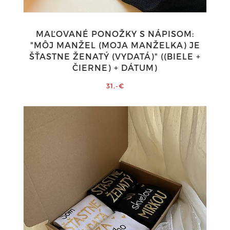
MAĽOVANÉ PONOŽKY S NÁPISOM:
"MÔJ MANŽEL (MOJA MANŽELKA) JE
ŠŤASTNE ŽENATÝ (VYDATÁ)" ((BIELE +
ČIERNE) + DÁTUM)
31,-€