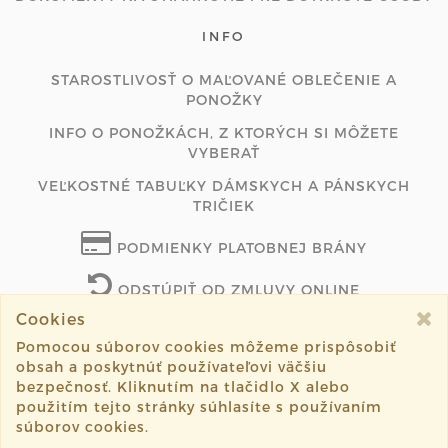
INFO
STAROSTLIVOSŤ O MAĽOVANÉ OBLEČENIE A
PONOŽKY
INFO O PONOŽKÁCH, Z KTORÝCH SI MÔŽETE
VYBERAŤ
VEĽKOSTNÉ TABUĽKY DÁMSKYCH A PÁNSKYCH
TRIČIEK
PODMIENKY PLATOBNEJ BRÁNY
ODSTÚPIŤ OD ZMLUVY ONLINE
Cookies
Pomocou súborov cookies môžeme prispôsobiť
obsah a poskytnúť používateľovi väčšiu
©2026 mon-art.sk všetky práva vyhradené.
bezpečnosť. Kliknutím na tlačidlo X alebo
použitím tejto stránky súhlasíte s používaním
Vytvorené systémom
sashe.sk
súborov cookies.