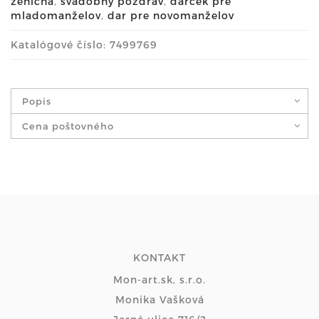
ženícha
,
svadobný pozdrav
,
darček pre
mladomanželov
,
dar pre novomanželov
Katalógové číslo: 7499769
Popis
Cena poštovného
KONTAKT
Mon-art.sk, s.r.o.
Monika Vašková