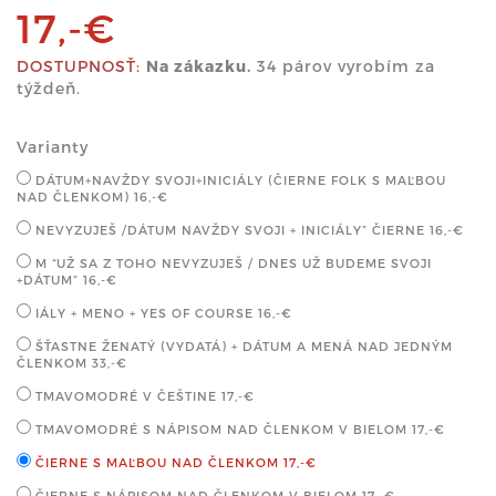
17,-€
DOSTUPNOSŤ:
Na zákazku.
34 párov vyrobím za
týždeň.
Varianty
DÁTUM+NAVŽDY SVOJI+INICIÁLY (ČIERNE FOLK S MAĽBOU
NAD ČLENKOM)
16,-€
NEVYZUJEŠ /DÁTUM NAVŽDY SVOJI + INICIÁLY” ČIERNE
16,-€
M “UŽ SA Z TOHO NEVYZUJEŠ / DNES UŽ BUDEME SVOJI
+DÁTUM”
16,-€
IÁLY + MENO + YES OF COURSE
16,-€
ŠŤASTNE ŽENATÝ (VYDATÁ) + DÁTUM A MENÁ NAD JEDNÝM
ČLENKOM
33,-€
TMAVOMODRÉ V ČEŠTINE
17,-€
TMAVOMODRÉ S NÁPISOM NAD ČLENKOM V BIELOM
17,-€
ČIERNE S MAĽBOU NAD ČLENKOM
17,-€
ČIERNE S NÁPISOM NAD ČLENKOM V BIELOM
17,-€