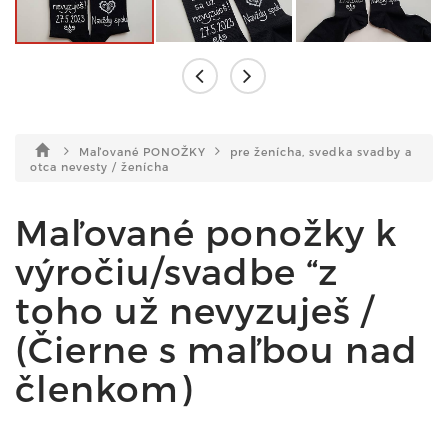
Maľované PONOŽKY
pre ženícha, svedka svadby a
otca nevesty / ženícha
Maľované ponožky k
výročiu/svadbe “z
toho už nevyzuješ /
(Čierne s maľbou nad
členkom)