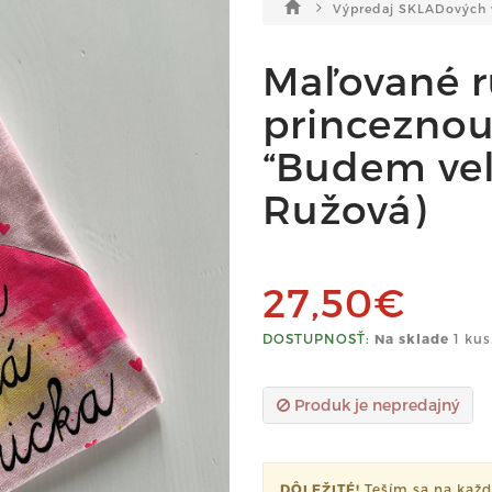
Výpredaj SKLADových 
Maľované r
princeznou
“Budem veľk
Ružová)
27,50€
DOSTUPNOSŤ:
Na sklade
1 kus
Produk je nepredajný
DÔLEŽITÉ!
Teším sa na každ