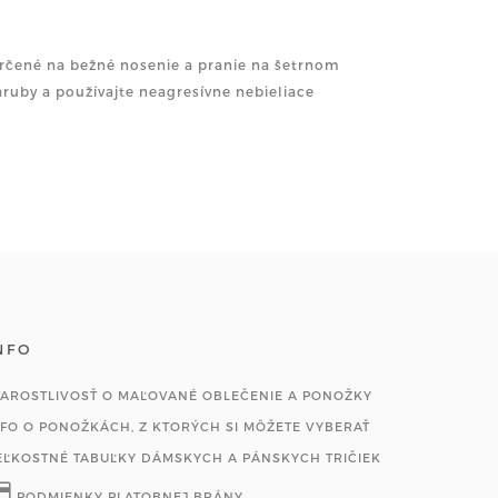
 určené na bežné nosenie a pranie na šetrnom
ruby a používajte neagresívne nebieliace
NFO
TAROSTLIVOSŤ O MAĽOVANÉ OBLEČENIE A PONOŽKY
NFO O PONOŽKÁCH, Z KTORÝCH SI MÔŽETE VYBERAŤ
EĽKOSTNÉ TABUĽKY DÁMSKYCH A PÁNSKYCH TRIČIEK
PODMIENKY PLATOBNEJ BRÁNY