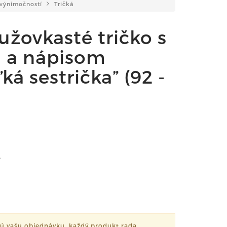
výnimočností
Tričká
užovkasté tričko s
 a nápisom
á sestrička” (92 -
.
ú vašu objednávku, každý produkt rada