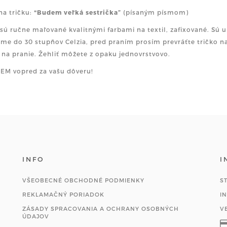
na tričku:
"Budem veľká sestrička”
(písaným písmom)
 sú ručne maľované kvalitnými farbami na textil, zafixované. Sú
me do 30 stupňov Celzia, pred praním prosím prevráťte tričko na
 na pranie. Žehliť môžete z opaku jednovrstvovo.
M vopred za vašu dôveru!
INFO
I
VŠEOBECNÉ OBCHODNÉ PODMIENKY
S
REKLAMAČNÝ PORIADOK
I
ZÁSADY SPRACOVANIA A OCHRANY OSOBNÝCH
V
ÚDAJOV