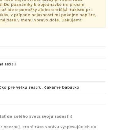
ia! Do poznámky k objednávke mi prosím
 už ide o ponožky alebo o tričká, takisto pri
ukáv, v prípade nejasností mi pokojne napíšte,
 nájdete v menu vpravo dole. Ďakujem!!!
na textil
ičko pre veľkú sestru
,
čakáme bábätko
tať do celého sveta svoju radosť ;)
inceznej, ktoré túto správu vyspevujúcich do