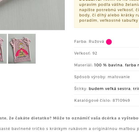
upravím podľa vášho želan
napíšte potrebnú veľkosť, či
body, či dlhý alebo krátky r
poradím, veľkostné tabuľky
Farba:
Ružová
Veľkosť: 92
Materiál:
100 % bavlna
,
farba 
Spôsob výroby: maľovanie
Štítky:
budem veľká sestra
,
tr
Katalógové číslo: 8710949
i ste, že čakáte dietatko? Môže to oznámiť vaša dcérka a vyštebo
asté bavlnené tričko s krátkym rukávom a originálnou maľbou pr