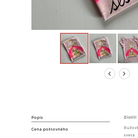
Zistil
Popis
Ružovk
Cena poštovného
sveta