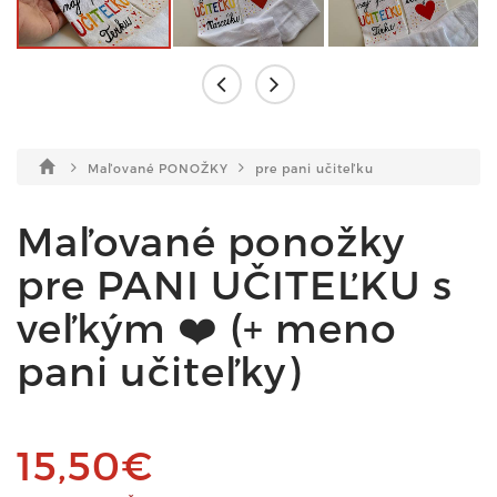
Maľované PONOŽKY
pre pani učiteľku
Maľované ponožky
pre PANI UČITEĽKU s
veľkým ❤️ (+ meno
pani učiteľky)
15,50€