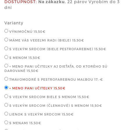
DOSTUPNOSŤ:
Na zákazku.
22 párov Vyrobím do 3
dní
Varianty
VÝNIMOČNÚ
15,50€
MÁME VÁS VEEEĽMI RADI (BIELE)
15,50€
S VEĽKÝM SRDCOM (BIELE PESTROFAREBNE)
15,50€
S MENOM
15,50€
+ MENO PANI UČITEĽKY AJ DIEŤAŤA, OD KTORÉHO SÚ
DAROVANÉ
15,50€
TMAVOMODRÉ S PESTROFAREBNOU MAĽBOU
17,-€
+ MENO PANI UČITEĽKY
15,50€
S VEĽKÝM SRDCOM BIELE S MENOM
15,50€
S VEĽKÝM SRDCOM (ČLENKOVÉ) S MENOM
15,50€
LIENOK S VEĽKÝM SRDCOM
15,50€
S MENAMI
15,50€