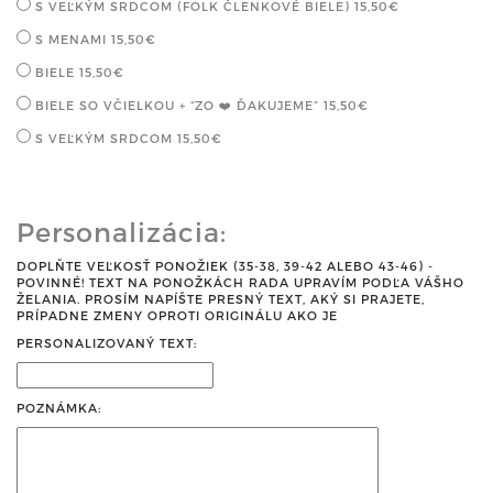
S VEĽKÝM SRDCOM (FOLK ČLENKOVÉ BIELE)
15,50€
S MENAMI
15,50€
BIELE
15,50€
BIELE SO VČIELKOU + “ZO ❤️ ĎAKUJEME”
15,50€
S VEĽKÝM SRDCOM
15,50€
Personalizácia:
DOPLŇTE VEĽKOSŤ PONOŽIEK (35-38, 39-42 ALEBO 43-46) -
POVINNÉ! TEXT NA PONOŽKÁCH RADA UPRAVÍM PODĽA VÁŠHO
ŽELANIA. PROSÍM NAPÍŠTE PRESNÝ TEXT, AKÝ SI PRAJETE,
PRÍPADNE ZMENY OPROTI ORIGINÁLU AKO JE
PERSONALIZOVANÝ TEXT:
POZNÁMKA: