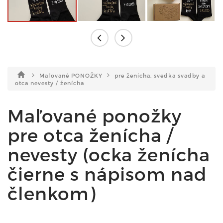
Maľované PONOŽKY
pre ženícha, svedka svadby a
otca nevesty / ženícha
Maľované ponožky
pre otca ženícha /
nevesty (ocka ženícha
čierne s nápisom nad
členkom)