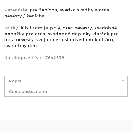
Kategórie:
pre ženícha, svedka svadby a otca
nevesty / ženícha
Štítky:
ľúbil som ju prvý
,
otec nevesty
,
svadobné
ponožky pre otca
,
svadobné doplnky
,
darček pre
otca nevesty
,
svoju dcéru si odvediem k oltáru
,
svadobný deň
Katalógové číslo: 7642536
Popis
Cena poštovného