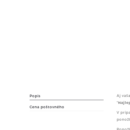
Aj vaš
Popis
"
Najle
Cena poštovného
V príp
ponožk
Ponožk