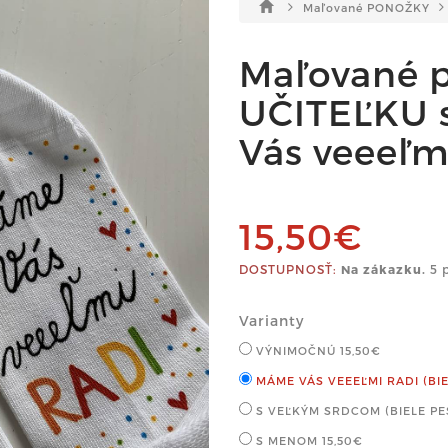
Maľované PONOŽKY
Maľované 
UČITEĽKU 
Vás veeeľmi
15,50€
DOSTUPNOSŤ:
Na zákazku.
5 p
Varianty
VÝNIMOČNÚ
15,50€
MÁME VÁS VEEEĽMI RADI (BI
S VEĽKÝM SRDCOM (BIELE P
S MENOM
15,50€