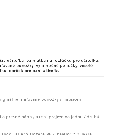
šia učiteľka
,
pamiatka na rozlúčku pre učiteľku
,
ľované ponožky
,
výnimočné ponožky
,
veselé
eľku
,
darček pre pani učiteľku
o originálne maľované ponožky s nápisom
a presné nápisy aké si prajete na jednu / druhú
pod Tatier v zložení: 98% bavlny, 2 % lykra.