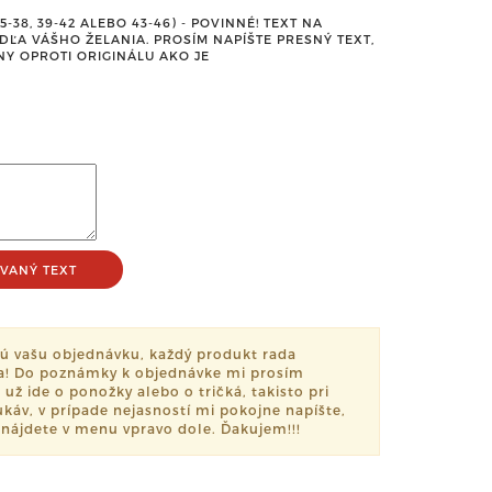
38, 39-42 ALEBO 43-46) - POVINNÉ! TEXT NA
ĽA VÁŠHO ŽELANIA. PROSÍM NAPÍŠTE PRESNÝ TEXT,
NY OPROTI ORIGINÁLU AKO JE
VANÝ TEXT
ú vašu objednávku, každý produkt rada
ia! Do poznámky k objednávke mi prosím
 už ide o ponožky alebo o tričká, takisto pri
ukáv, v prípade nejasností mi pokojne napíšte,
 nájdete v menu vpravo dole. Ďakujem!!!