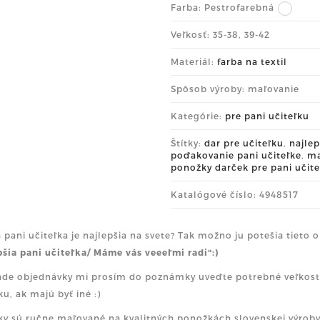
Farba:
Pestrofarebná
Veľkosť: 35-38, 39-42
Materiál:
farba na textil
Spôsob výroby: maľovanie
Kategórie:
pre pani učiteľku
Štítky:
dar pre učiteľku
,
najlep
poďakovanie pani učiteľke
,
ma
ponožky darček pre pani učit
Katalógové číslo: 4948517
a pani učiteľka je najlepšia na svete? Tak možno ju potešia tiet
pšia pani učiteľka/ Máme vás veeeľmi radi":)
ade objednávky mi prosím do poznámky uveďte potrebné veľkosti 
u, ak majú byť iné :)
y sú ručne maľované na kvalitných ponožkách slovenskej výroby s