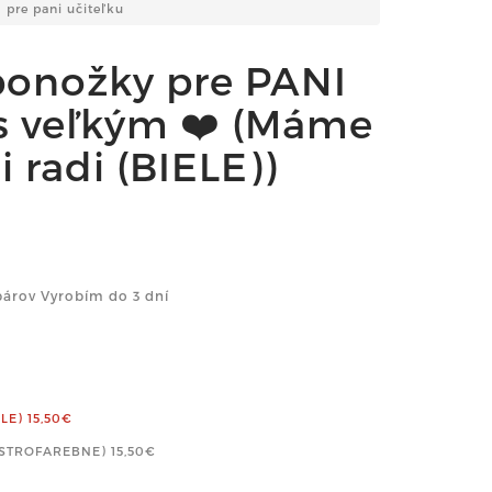
pre pani učiteľku
ponožky pre PANI
s veľkým ❤️ (Máme
 radi (BIELE))
árov Vyrobím do 3 dní
ELE)
15,50€
ESTROFAREBNE)
15,50€