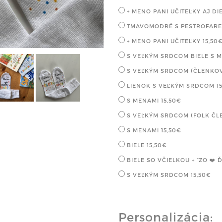
+ MENO PANI UČITEĽKY AJ D
TMAVOMODRÉ S PESTROFAR
+ MENO PANI UČITEĽKY
15,50
S VEĽKÝM SRDCOM BIELE S
S VEĽKÝM SRDCOM (ČLENKO
LIENOK S VEĽKÝM SRDCOM
1
S MENAMI
15,50€
S VEĽKÝM SRDCOM (FOLK ČL
S MENAMI
15,50€
BIELE
15,50€
BIELE SO VČIELKOU + “ZO ❤️
S VEĽKÝM SRDCOM
15,50€
Personalizácia: