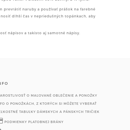
 prevrátiť naruby a používať prášok na farebné
nosiť dlhší čas v nepriedušných topánkach, aby
nosť nápisov a takisto aj samotné nápisy.
NFO
TAROSTLIVOSŤ O MAĽOVANÉ OBLEČENIE A PONOŽKY
NFO O PONOŽKÁCH, Z KTORÝCH SI MÔŽETE VYBERAŤ
EĽKOSTNÉ TABUĽKY DÁMSKYCH A PÁNSKYCH TRIČIEK
PODMIENKY PLATOBNEJ BRÁNY