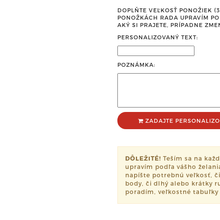
DOPLŇTE VEĽKOSŤ PONOŽIEK (35-
PONOŽKÁCH RADA UPRAVÍM POD
AKÝ SI PRAJETE, PRÍPADNE ZME
PERSONALIZOVANÝ TEXT:
POZNÁMKA:
ZADAJTE PERSONALIZO
DÔLEŽITÉ!
Teším sa na každ
upravím podľa vášho želan
napíšte potrebnú veľkosť, či
body, či dlhý alebo krátky r
poradím, veľkostné tabuľky