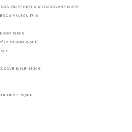
IEŤAŤA, OD KTORÉHO SÚ DAROVANÉ
15,50€
EBNOU MAĽBOU
17,-€
€
 MENOM
15,50€
VÉ) S MENOM
15,50€
5,50€
ENKOVÉ BIELE)
15,50€
 ĎAKUJEME”
15,50€