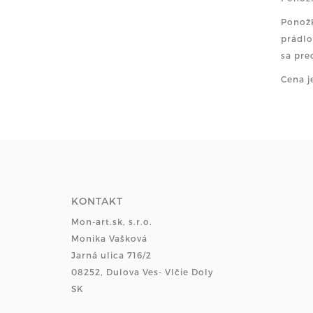
Ponožk
prádlo
sa pre
Cena j
KONTAKT
Mon-art.sk, s.r.o.
Monika Vašková
Jarná ulica 716/2
08252, Dulova Ves- Vlčie Doly
SK