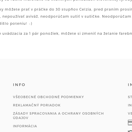
y môžete prať v práčke do 30 stupňov Celzia, pred praním prosím
, nepoužívať aviváž, neodporúčam sušiť v sušičke. Neodporúčam 
dišlo poteniu! :)
e uvádzacia za 1 pár ponožiek, môžete si zmeniť na želanie fareb
INFO
I
VŠEOBECNÉ OBCHODNÉ PODMIENKY
S
REKLAMAČNÝ PORIADOK
I
ZÁSADY SPRACOVANIA A OCHRANY OSOBNÝCH
V
ÚDAJOV
INFORMÁCIA